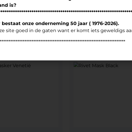
and is?
****************************************************************
en masker Roze
Kat net masker
r bestaat onze onderneming 50 jaar ( 1976-2026).
e site goed in de gaten want er komt iets geweldigs aa
,95
€
7,95
***********************************************************************