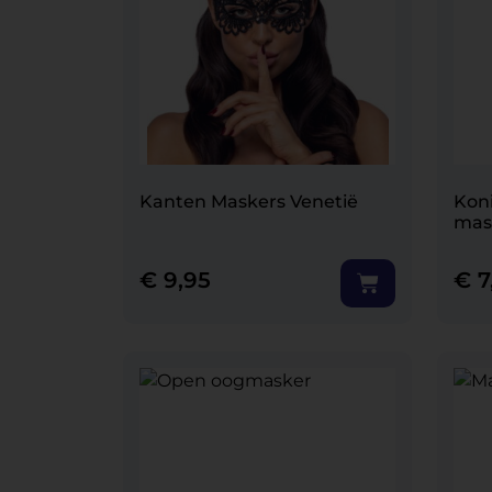
Kanten Maskers Venetië
Kon
mas
€
9,95
€
7