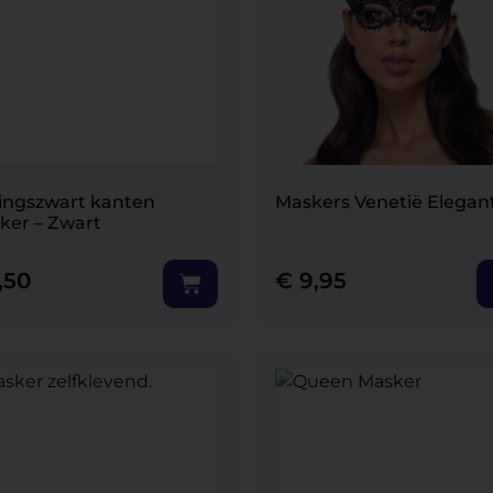
ingszwart kanten
Maskers Venetië Elegan
ker – Zwart
,50
€
9,95