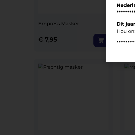
Nederl
********
Empress Masker
Ver
Dit jaa
Hou onz
€
7,95
€
9
**********