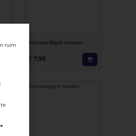
Princess Black masker
an ruim
€
7,95
t
 te
**