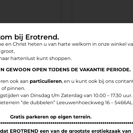
om bij Erotrend.
er zelfklevend.
Queen Masker
e en Christ heten u van harte welkom in onze winkel v
groot,
5,95
€
7,95
naar hartenlust kunt shoppen.
IJN GEWOON OPEN TIJDENS DE VAKANTIE PERIODE.
eren ook aan
particulieren
, en u kunt ook bij ons contan
 of pinnen.
stijden van Dinsdag t/m Zaterdag van 10.00 – 17.30 uur.
ieterrein “de dubbelen” Leeuwenhoeckweg 16 – 5466AL
s parkeren op eigen terrein.
****************************************************************
 dat EROTREND een van de grootste erotiekzaak van