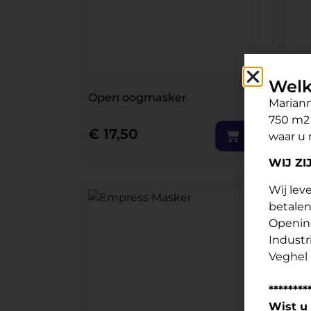
Welk
Open oogmasker
Mask
Mariann
750 m2 
€
17,50
€
1
waar u 
WIJ Z
Wij lev
betalen
Opening
Industr
Veghel
Grati
********
Wist u