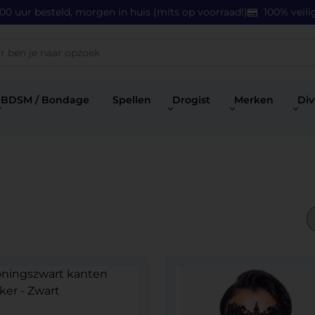
.00 uur besteld, morgen in huis (mits op voorraad!)
100% veili
BDSM / Bondage
Spellen
Drogist
Merken
Div