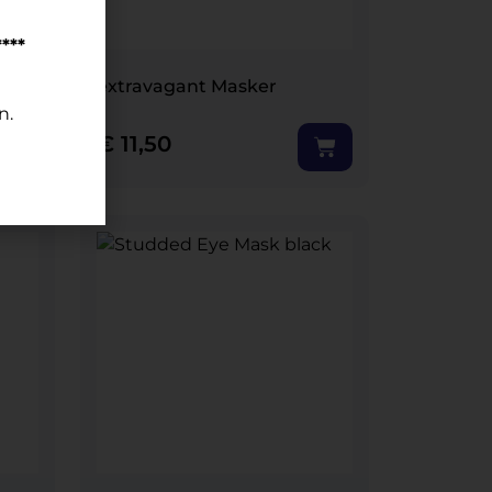
****
extravagant Masker
n.
€
11,50