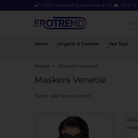
Gratis verzending boven de € 60,-
Voor 16
Home
Lingerie & Fashion
Sex Toys
Home
> Maskers Venetië
Maskers Venetië
Toont alle 16 resultaten