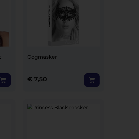
t
Oogmasker
€
7,50