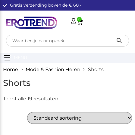
Gratis verzending boven de € 60,-
0
MENU
Home
>
Mode & Fashion Heren
> Shorts
Shorts
Toont alle 19 resultaten