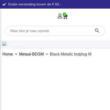
Gratis verzending boven de € 60,-
0
MENU
Home
>
Metaal-BDSM
> Black Metalic butplug M