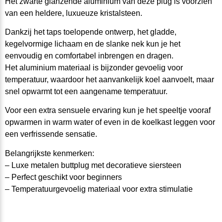
H
e
t zwarte glanzende aluminium
van
deze plug is voorzien
van
een h
eld
e
re
, l
u
xu
e
u
z
e kristal
ste
e
n
.
D
ankzij h
e
t
taps toelopende
on
t
w
er
p, het
gl
add
e,
kegelvormige lichaam en de slanke nek
kun
je
het
eenvoudig en
comfor
t
ab
e
l
inbrengen en
dragen.
Het aluminium
m
a
t
er
i
aal
i
s
bijz
o
nd
e
r
g
e
voelig
voo
r
t
e
m
p
e
ra
t
uur,
w
a
ardoor
het
aanvankelijk
koel aanvoelt, maar
snel opwarmt tot
e
e
n
a
ang
e
na
m
e temperatuur.
Voor
een
extra
s
e
ns
u
e
le
e
r
varing
kun
je
h
e
t
sp
eeltje
vooraf
opwarmen
in warm water of e
ven
in de koelkast
legg
e
n
v
oor
een v
e
rfrisse
n
de
s
e
n
s
a
t
i
e
.
Belan
gri
jks
t
e
kenmerken:
– Luxe metalen buttplug
met
d
e
co
r
a
t
i
e
v
e
siersteen
–
Perfect geschikt
voor beginners
–
T
e
mpe
ra
tuu
r
g
e
vo
e
lig
ma
t
e
riaa
l
v
o
o
r
e
xt
ra
s
t
im
u
l
ati
e