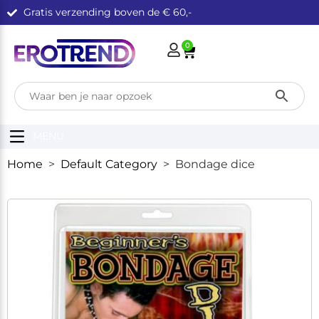
Gratis verzending boven de € 60,-
0
MENU
Home
>
Default Category
> Bondage dice