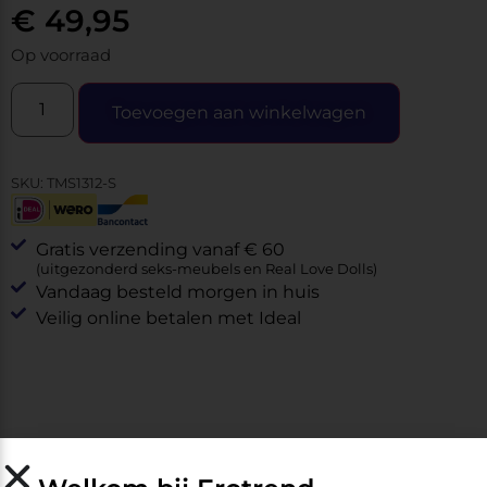
€
49,95
Op voorraad
Toevoegen aan winkelwagen
SKU:
TMS1312-S
Gratis verzending vanaf € 60
(uitgezonderd seks-meubels en Real Love Dolls)
Vandaag besteld morgen in huis
Veilig online betalen met Ideal
Specificaties