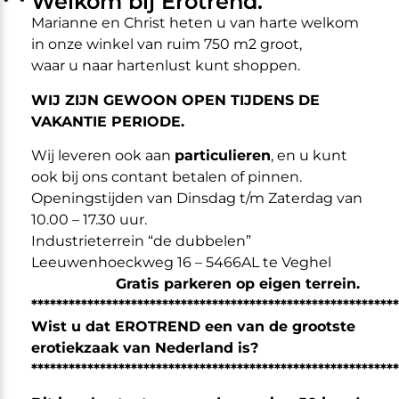
Welkom bij Erotrend.
Marianne en Christ heten u van harte welkom
Omschrijving
in onze winkel van ruim 750 m2 groot,
De Kalis Teeth Spiked Chastity Device kan op meerdere
waar u naar hartenlust kunt shoppen.
manieren worden gebruikt.
WIJ ZIJN GEWOON OPEN TIJDENS DE
VAKANTIE PERIODE.
Als kuisheidsapparaat:
Plaats het rond de schacht van de penis en tijdens de erectie
Wij leveren ook aan
particulieren
, en u kunt
graven de punten in het meest gevoelige vlees.
ook bij ons contant betalen of pinnen.
Openingstijden van Dinsdag t/m Zaterdag van
Als een spike cock ring:
10.00 – 17.30 uur.
Plaats hem aan de basis van de penis en testikels en zet hem
Industrieterrein “de dubbelen”
vast met een hangslot.
Leeuwenhoeckweg 16 – 5466AL te Veghel
Gratis parkeren op eigen terrein.
Als een brutale Ball Stretcher:
***********************************************************
Wikkel hem om het scrotum.
Wist u dat EROTREND een van de grootste
erotiekzaak van Nederland is?
De methode van foltering is aan jou!
***********************************************************
De ring heeft twee rijen van roestvrij stalen punten.