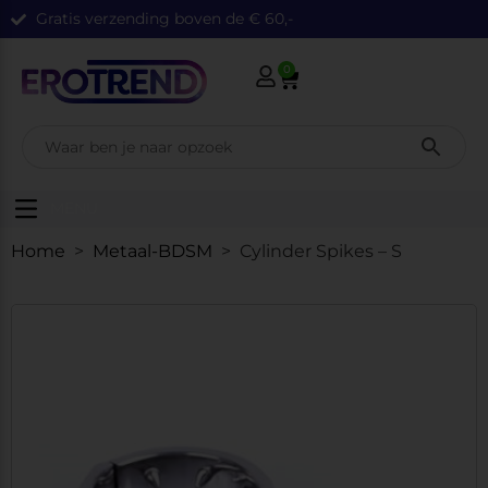
Gratis verzending boven de € 60,-
0
MENU
Home
>
Metaal-BDSM
> Cylinder Spikes – S