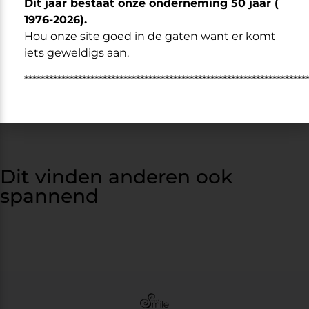
Dit jaar bestaat onze onderneming 50 jaar (
Gebruik het bijgesloten hangslot om hem vast te zetten.
1976-2026).
Hou onze site goed in de gaten want er komt
– Hoogte ring: 2.5 cm
iets geweldigs aan.
– Binnen diameter: 3.8 cm
– Binnen diameter van spike naar spike 2.0 cm
********************************************************************
– Materiaal: Stainless Steel
Dit vinden anderen ook
spannend