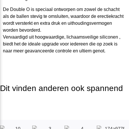
De Double O is
speciaal
ontworpen om zowel de schacht
als de ballen st
evig
te
omsl
uit
en
,
waa
r
d
oo
r
de erectiekracht
wo
r
dt
versterkt
en
extra druk en uithoudingsvermogen
wor
d
en
b
ev
or
de
rd.
Vervaardigd uit
hoogwaardige,
lichaamsveilige siliconen ,
b
i
edt
het de
i
d
e
al
e upgrade voor ie
de
r
een die
op zoek
is
naar
meer geavanceerde controle en
u
lti
e
m
g
e
n
ot.
Dit vinden anderen ook spannend