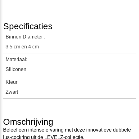
Specificaties
Binnen Diameter :
3.5 cm en 4 cm
Materiaal:
Siliconen
Kleur:
Zwart
Omschrijving
B
e
leef
e
e
n
i
nt
e
n
se
ervaring
met deze
i
nn
o
vat
ie
ve
dubbele
lus
-cockring
uit de LEVELZ-collectie.