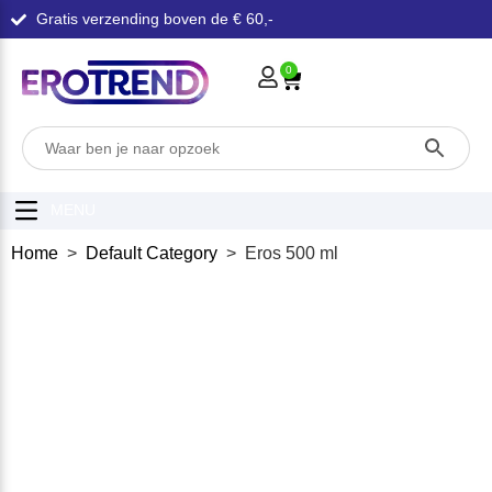
Gratis verzending boven de € 60,-
0
MENU
Home
>
Default Category
> Eros 500 ml