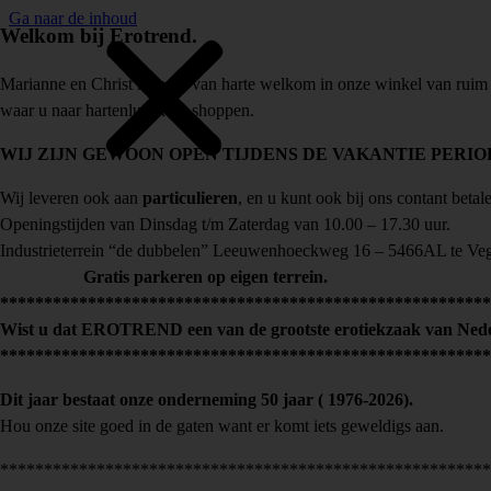
Ga naar de inhoud
Welkom bij Erotrend.
Marianne en Christ heten u van harte welkom in onze winkel van ruim
waar u naar hartenlust kunt shoppen.
WIJ ZIJN GEWOON OPEN TIJDENS DE VAKANTIE PERIO
Wij leveren ook aan
particulieren
, en u kunt ook bij ons contant betal
Openingstijden van Dinsdag t/m Zaterdag van 10.00 – 17.30 uur.
Industrieterrein “de dubbelen” Leeuwenhoeckweg 16 – 5466AL te Ve
Gratis parkeren op eigen terrein.
********************************************************
Wist u dat EROTREND een van de grootste erotiekzaak van Nede
********************************************************
Dit jaar bestaat onze onderneming 50 jaar ( 1976-2026).
Hou onze site goed in de gaten want er komt iets geweldigs aan.
********************************************************