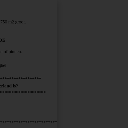
 750 m2 groot,
DE.
en of pinnen.
ghel
******************
rland is?
********************
*************************