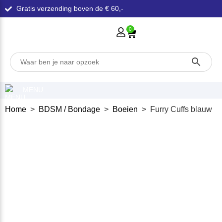
Gratis verzending boven de € 60,-
0
MENU
Home
>
BDSM / Bondage
>
Boeien
> Furry Cuffs blauw