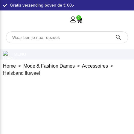
Gratis verzending boven de € 60,-
0
MENU
Home
>
Mode & Fashion Dames
>
Accessoires
>
Halsband fluweel