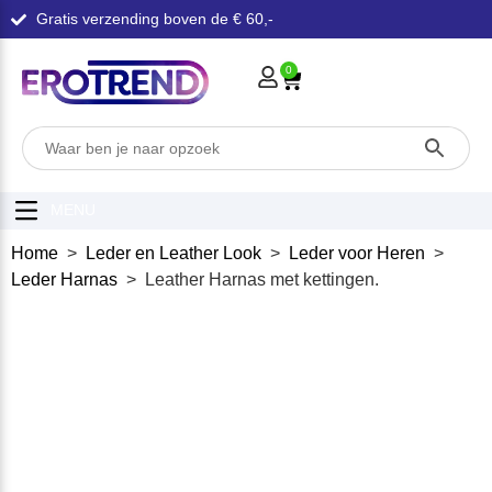
Gratis verzending boven de € 60,-
0
MENU
Home
>
Leder en Leather Look
>
Leder voor Heren
>
Leder Harnas
> Leather Harnas met kettingen.