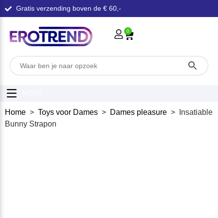
Gratis verzending boven de € 60,-
0
MENU
Home
>
Toys voor Dames
>
Dames pleasure
> Insatiable
Bunny Strapon