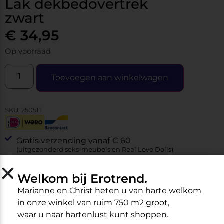
Lak dekbedovertrek
zwart
€
34,95
Op voorraad
Toevoegen aan winkelwagen
SKU:
250511
Gratis verzending vanaf € 60
(uitgezonderd seks-meubels en Real Love Dolls)
Vandaag besteld morgen in huis
Veilig online betalen met Ideal
Welkom bij Erotrend.
Marianne en Christ heten u van harte welkom
in onze winkel van ruim 750 m2 groot,
waar u naar hartenlust kunt shoppen.