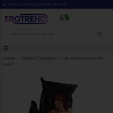
Gratis verzending boven de € 60,-
0
MENU
Home
>
Default Category
> Lak dekbedovertrek
zwart