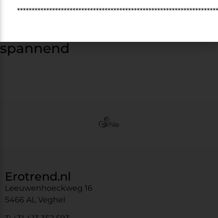
********************************************************************
Dit vinden anderen ook
spannend
Erotrend.nl
Leeuwenhoeckweg 16
5466 AL Veghel