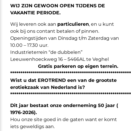
WIJ ZIJN GEWOON OPEN TIJDENS DE
Specificaties
VAKANTIE PERIODE.
Gewicht
Wij leveren ook aan
particulieren
, en u kunt
1 kg
ook bij ons contant betalen of pinnen.
Openingstijden van Dinsdag t/m Zaterdag van
10.00 – 17.30 uur.
Industrieterrein “de dubbelen”
Omschrijving
Leeuwenhoeckweg 16 – 5466AL te Veghel
Dekbed hoeslaken van glanzend lak zwart
.
Gratis parkeren op eigen terrein.
Heerlijk gladde, glimmende dekbed-hoeslaken, voor
***********************************************************
sexy fetish-gevoel!!
Wist u dat EROTREND een van de grootste
Afwasbaar, met instop -deel.
erotiekzaak van Nederland is?
Maat: ca. 135 x 200 cm.
***********************************************************
Materiaal: Glanzende kwaliteit lak (100%
Dit jaar bestaat onze onderneming 50 jaar (
Polyvinylchloride)
1976-2026).
Exclusief dekbed en kussen.
Hou onze site goed in de gaten want er komt
iets geweldigs aan.