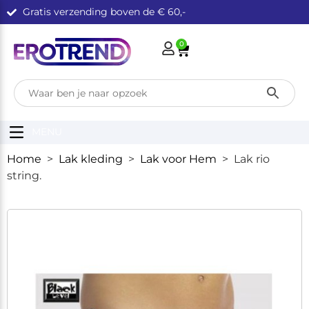
Gratis verzending boven de € 60,-
0
MENU
Home
>
Lak kleding
>
Lak voor Hem
> Lak rio
string.