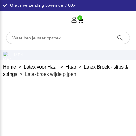
Gratis verzending boven de € 60,-
0
MENU
Home
>
Latex voor Haar
>
Haar
>
Latex Broek - slips &
strings
> Latexbroek wijde pijpen