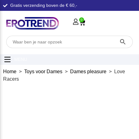
Gratis verzending boven de € 60,-
0
MENU
Home
>
Toys voor Dames
>
Dames pleasure
> Love
Racers