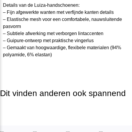
Details van de Luiza-handschoenen:
– Fijn afgewerkte wanten met
verfijnde
kanten
d
e
ta
ils
– Elastische
mesh
voo
r een
comfo
r
tabe
le
,
nauwsluitende
pasvorm
– Subtiele afwerking met verborgen lintaccenten
– Guipure-ontwerp met praktische vingerlus
– Gemaakt van hoogwaardige, flexibele materialen
(94%
polyamide, 6% elastan)
Dit vinden anderen ook spannend