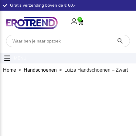
Gratis verzending boven de € 60,-
0
MENU
Home
>
Handschoenen
> Luiza Handschoenen – Zwart