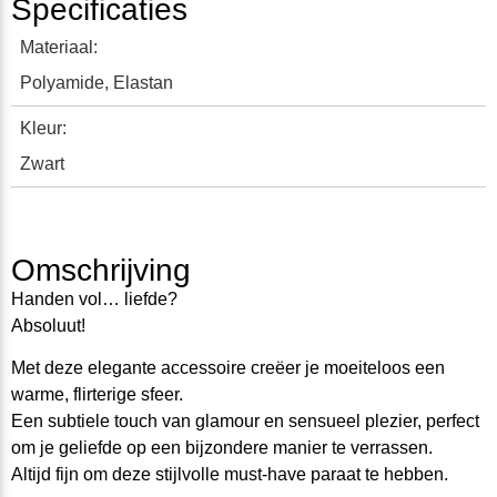
Specificaties
Materiaal:
Polyamide, Elastan
Kleur:
Zwart
Omschrijving
Handen vol… liefde?
Absoluut
!
M
e
t
d
e
z
e
elegan
t
e
a
c
c
e
s
s
o
ir
e
c
r
eëe
r je
m
o
ei
t
e
l
o
os
een
wa
r
m
e
,
fl
ir
t
er
i
g
e
s
f
e
er
.
E
e
n
su
b
t
iele
tou
ch
v
an
glamour
en
s
en
sueel
pl
e
zie
r,
pe
rf
e
c
t
om je
geliefde op een bijzondere manier
te
v
e
rr
ass
en.
Altijd fijn om deze stijlvolle must-have paraat te hebben.