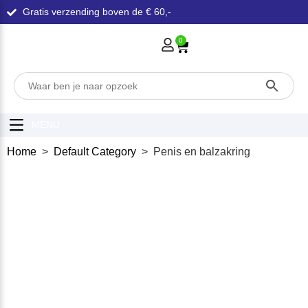
Gratis verzending boven de € 60,-
0
MENU
Home
>
Default Category
> Penis en balzakring