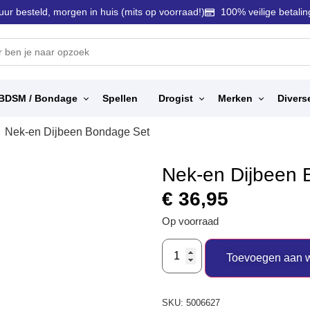
uur besteld, morgen in huis (mits op voorraad!)
100% veilige betalin
BDSM / Bondage
Spellen
Drogist
Merken
Divers
Nek-en Dijbeen Bondage Set
Nek-en Dijbeen 
€
36,95
Op voorraad
Toevoegen aan 
SKU:
5006627