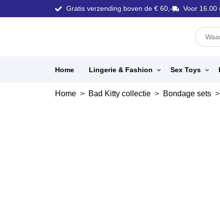
Gratis verzending boven de € 60,-
Voor 16.00 
Home
Lingerie & Fashion
Sex Toys
Home
>
Bad Kitty collectie
>
Bondage sets
> 