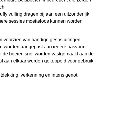
c
h.
luffy
vulli
n
g
dr
ag
e
n
bij
aan e
en ui
t
zo
nd
e
r
lijk
gere sessies moeiteloos
kunnen worden
jn
voorzien van handige gespsluitingen,
en
wo
rden aangepas
t
aan iedere pasvorm.
n
de
b
o
e
i
e
n
sn
e
l
w
ord
e
n
v
a
s
tg
e
maakt
aan
de
of aan
elkaar
wo
r
de
n
gekoppeld voor gebruik
tdekking, verkenning en intens genot.