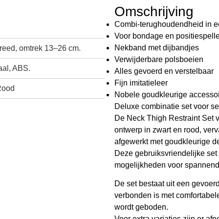
Omschrijving
Combi-terughoudendheid in ee
Voor bondage en positiespell
Nekband met dijbandjes
reed, omtrek 13–26 cm.
Verwijderbare polsboeien
aal, ABS.
Alles gevoerd en verstelbaar
Fijn imitatieleer
Rood
Nobele goudkleurige accesso
Deluxe combinatie
s
e
t
voor
se
De
Neck Thigh Restraint Set v
ontwerp
in zwart en rood,
v
e
rv
afgewerkt met
goudkleurige
d
Deze
g
ebruik
svri
en
delijke
set 
mogelijkheden voor spannen
D
e
s
et
bestaat uit
een gevoer
verbonden is
met
comf
or
t
ab
e
l
wor
d
t
g
e
bode
n.
Voo
r extra
var
i
ati
e
s
zijn
e
r
a
fn