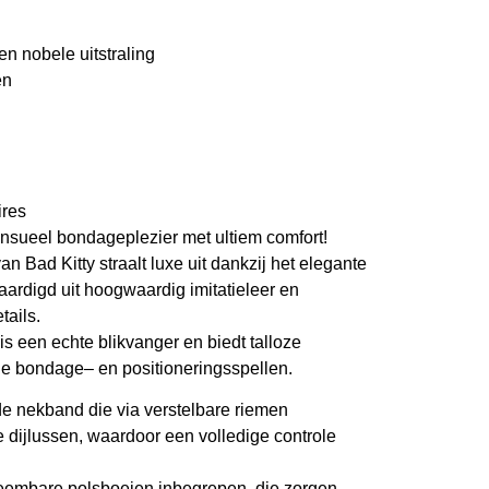
n nobele uitstraling
en
ires
n
su
eel
bo
n
dageplezier
met
ul
tie
m
comfort!
an Bad Kitty s
t
r
aal
t
l
ux
e
u
i
t
dank
z
i
j
he
t
elegante
aar
d
i
gd
u
it
hoogwaardig
imitatieleer en
et
a
il
s.
is een echt
e
bli
kvan
ge
r
en biedt
talloz
e
d
e
b
on
dag
e
–
en
p
o
sitio
ne
rin
g
ssp
e
lle
n
.
de nekband
die via verstelbare riemen
e
dij
l
uss
e
n,
waa
r
d
oor
e
e
n vo
l
l
e
d
ige
c
o
n
t
r
ol
e
ee
m
b
a
r
e
po
l
sbo
e
i
e
n
i
n
begrep
e
n,
d
i
e
zo
rg
en