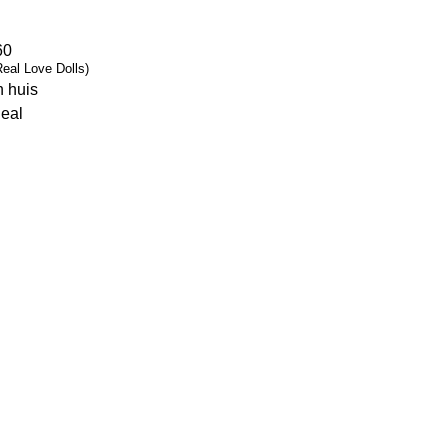
60
eal Love Dolls)
 huis
deal