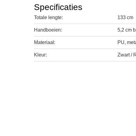
Specificaties
Totale lengte:
133 cm
Handboeien:
5,2 cm b
Materiaal:
PU, met
Kleur:
Zwart / 