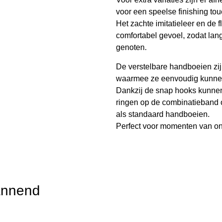
voor
ee
n
sp
ee
l
se
f
i
n
i
s
hing
t
ou
He
t
z
a
c
ht
e
imitatieleer en
de
f
c
omfortab
el
gevoel, zodat lan
ge
n
o
t
e
n.
D
e
ve
r
s
t
e
lbar
e h
a
n
db
oeie
n zi
waarmee
ze
e
e
nvoud
i
g
k
un
n
Dankzij
de
s
n
ap
hooks
kunne
ringen op de combinatieband 
als
standaard
handboeien.
Perfect voor momenten van on
annend