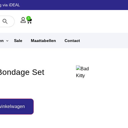
g via iDEAL
0
en
Sale
Maattabellen
Contact
Bondage Set
winkelwagen