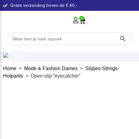
Gratis verzending boven de € 60,-
0
MENU
Home
>
Mode & Fashion Dames
>
Slipjes-Strings-
Hotpants
> Open slip “eyecatcher”