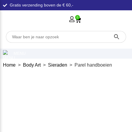
Gratis verzending boven de € 60,-
0
MENU
Home
>
Body Art
>
Sieraden
> Parel handboeien