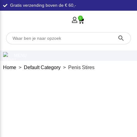
Gratis verzending boven de € 60,-
0
MENU
Home
>
Default Category
> Penis Stires