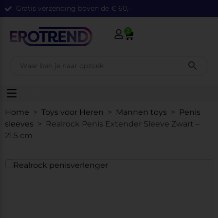
Gratis verzending boven de € 60,-
2
MENU
Home
>
Toys voor Heren
>
Mannen toys
>
Penis
sleeves
> Realrock Penis Extender Sleeve Zwart –
21.5 cm