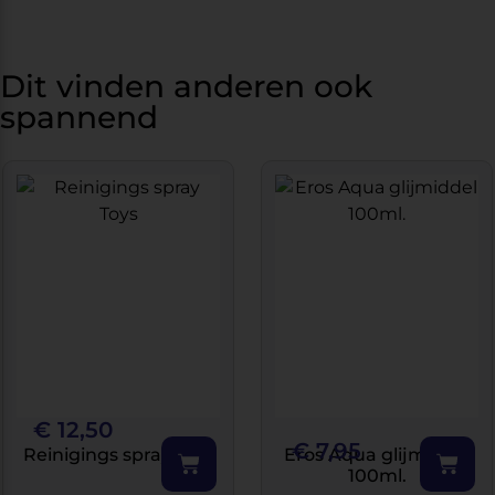
Dit vinden anderen ook
spannend
€
12,50
€
7,95
Reinigings spray Toys
Eros Aqua glijmiddel
100ml.