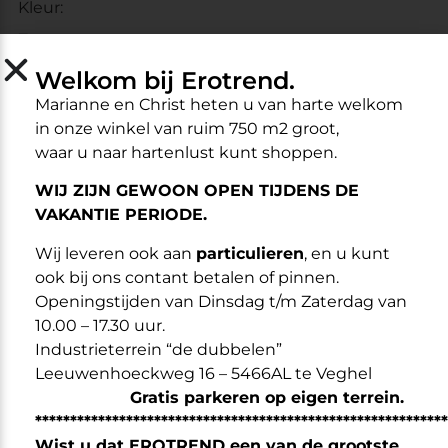
Kleur:
Zwart
Welkom bij Erotrend.
Marianne en Christ heten u van harte welkom
Omschrijving
in onze winkel van ruim 750 m2 groot,
waar u naar hartenlust kunt shoppen.
Wil j
e
net
da
t
b
ee
t
je
e
xtra
of houdt jouw partner van
e
e
n
goed gevuld
g
e
v
oe
l
?
WIJ ZIJN GEWOON OPEN TIJDENS DE
VAKANTIE PERIODE.
Met deze
zwarte
Penis Extender sleeve
wor
d
t
dat
ee
n
vo
u
dig
w
e
rke
lijk
h
e
i
d.
Wij leveren ook aan
particulieren
, en u kunt
Ge
ma
ak
t
v
a
n
ee
n
zacht en
r
ealistisch aan
v
oe
l
e
n
d
ook bij ons contant betalen of pinnen.
ma
t
eriaal, biedt
deze sleeve
een
n
at
uurl
i
jk
e
b
e
l
e
vi
n
g.
Openingstijden van Dinsdag t/m Zaterdag van
10.00 – 17.30 uur.
Hij
is
voorzien van
levensechte aders en
een
Industrieterrein “de dubbelen”
zorgvuldig ontworpen
eikel.
Leeuwenhoeckweg 16 – 5466AL te Veghel
B
ov
e
n
d
i
e
n
v
e
rgroot de
sleeve je penis met maar
Gratis parkeren op eigen terrein.
liefst 5 cm.
***********************************************************
Br
e
ng
een kleine
h
o
e
v
ee
lheid
glijmiddel
aan
op
j
e
Wist u dat EROTREND een van de grootste