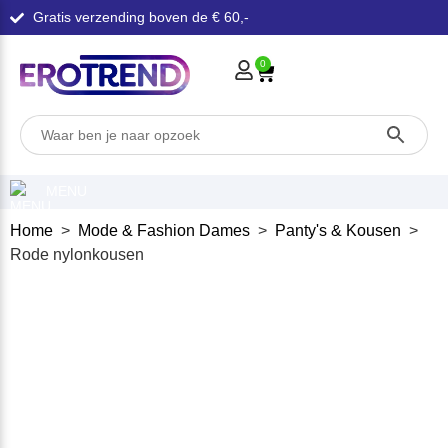
Gratis verzending boven de € 60,-
0
MENU
Home
>
Mode & Fashion Dames
>
Panty's & Kousen
>
Rode nylonkousen