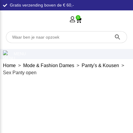
Gratis verzending boven de € 60,-
0
MENU
Home
>
Mode & Fashion Dames
>
Panty's & Kousen
>
Sex Panty open