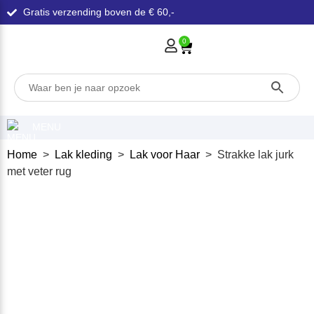
Gratis verzending boven de € 60,-
0
MENU
Home
>
Lak kleding
>
Lak voor Haar
> Strakke lak jurk
met veter rug