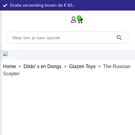
Gratis verzending boven de € 60,-
0
MENU
Home
>
Dildo’ s en Dongs
>
Glazen Toys
> The Russian
Scepter