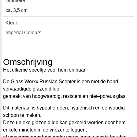
Diameter:
ca. 3,5 cm
Kleur:
Imperial Colours
Omschrijving
Het ulti
e
me speeltje voor
h
em en
h
aar!
De Glass Worxx Russian Scepter is een met de hand
v
e
r
v
aa
rd
igd
e glazen d
ild
o
,
gemaakt van hoog
waardig,
resistent en niet
–
poreus glas.
Dit materiaal is hypoallergeen, hygi
ë
nisch en
e
e
nvoud
i
g
schoon te maken.
Deze unieke
glazen dildo kan gekoeld worden door hem
en
ke
l
e
minuten in de
vriezer
te leggen
,