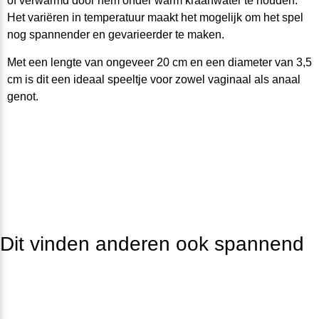
of verwarmd door hem onder warm kraanwater te houden.
Het v
a
r
ië
ren
in
temp
e
rat
uur
maak
t
h
e
t
mogelijk om het
spel
n
og sp
a
nnend
er en
gevarieerder
te maken.
Met een lengte van ongeveer 20 cm en
een diameter van 3,5
cm is dit een ideaal speeltje voor zowel vaginaal als
anaal
ge
not
.
Dit vinden anderen ook spannend