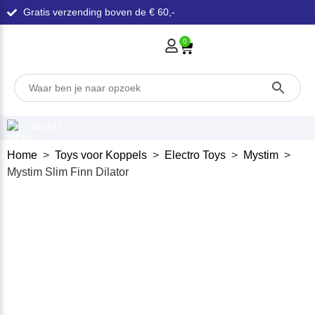
Gratis verzending boven de € 60,-
0
MENU
Home
>
Toys voor Koppels
>
Electro Toys
>
Mystim
>
Mystim Slim Finn Dilator