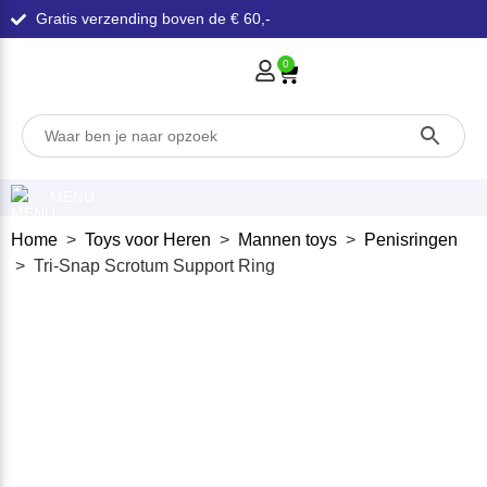
Gratis verzending boven de € 60,-
0
MENU
Home
>
Toys voor Heren
>
Mannen toys
>
Penisringen
> Tri-Snap Scrotum Support Ring