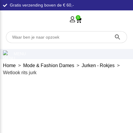
Gratis verzending boven de € 60,-
0
MENU
Home
>
Mode & Fashion Dames
>
Jurken - Rokjes
>
Wetlook rits jurk