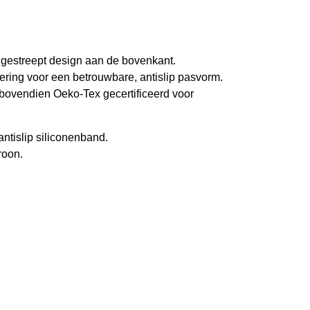
 gestreept
d
es
ign
aa
n
d
e
b
o
v
en
kant.
ering voor een betrouwbare,
antislip pasvorm.
 bovendien
Oeko-Tex gecertificeerd
voor
ntislip siliconenband.
roon.