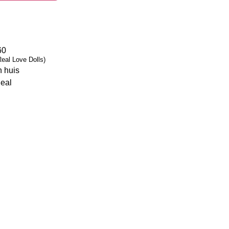
60
eal Love Dolls)
 huis
deal