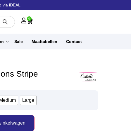
g via iDEAL
0
en
Sale
Maattabellen
Contact
ons Stripe
Medium
Large
winkelwagen