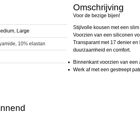
Omschrijving
Voor de
bezig
e bijen!
Stijlvolle kousen
met een slim
edium
,
Large
Voorzien van
een
s
ili
c
on
e
n
vo
Transparant met
17 denier
en
yamide, 10% elastan
duurzaamheid en comfort
.
Binnenkant voorzien van een a
Werk af met een gestreept pat
annend