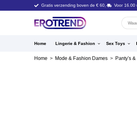
Gratis verzending boven de € 60,-
Voor 16.00 
Home
Lingerie & Fashion
Sex Toys
Home
>
Mode & Fashion Dames
>
Panty's &