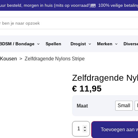
uur besteld, morgen in huis (mits op voorraad!)
100% veilige betalin
BDSM / Bondage
Spellen
Drogist
Merken
Divers
 Kousen
> Zelfdragende Nylons Stripe
Zelfdragende Nyl
€
11,95
Small
Maat
Toevoegen aan 