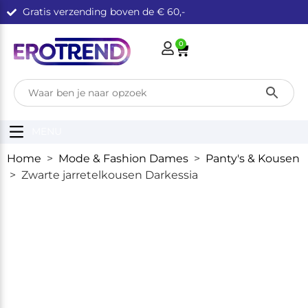
Gratis verzending boven de € 60,-
0
MENU
Home
>
Mode & Fashion Dames
>
Panty's & Kousen
> Zwarte jarretelkousen Darkessia